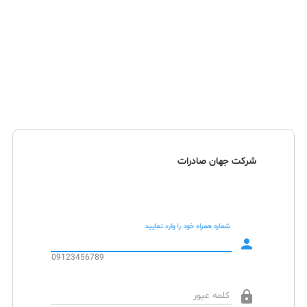
شرکت جهان صادرات
شماره همراه خود را وارد نمایید
person
09123456789
lock
کلمه عبور